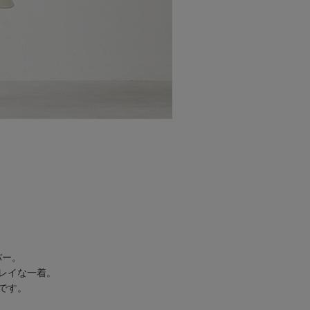
バー。
レイな一着。
です。