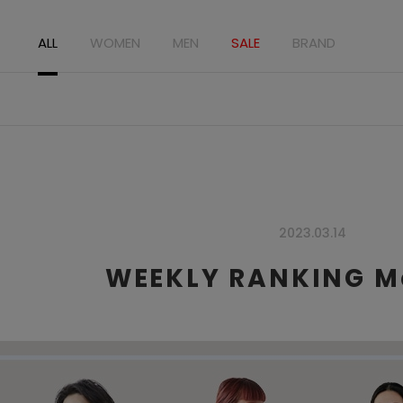
ALL
WOMEN
MEN
SALE
BRAND
2023.03.14
WEEKLY RANKING Ma