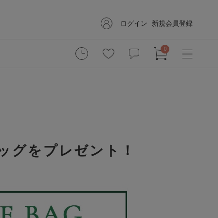
ログイン
新規会員登録
0
ッグをプレゼント！