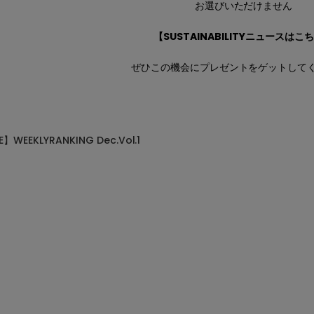
お選びいただけません
【SUSTAINABILITYニュースはこ
ぜひこの機会にプレゼントをゲットして
】WEEKLYRANKING Dec.Vol.1