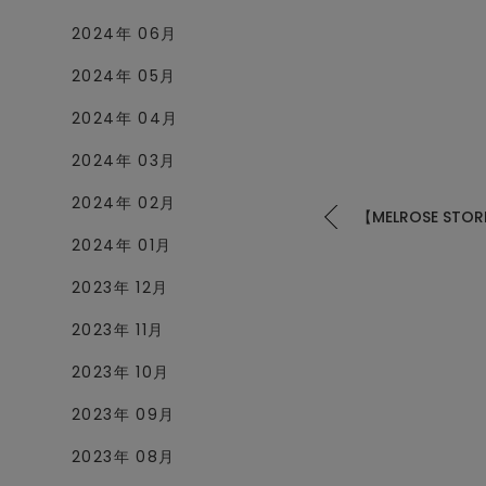
2024年 06月
2024年 05月
2024年 04月
2024年 03月
2024年 02月
【MELROSE STORE
2024年 01月
2023年 12月
2023年 11月
2023年 10月
2023年 09月
2023年 08月