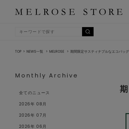
TOP
NEWS一覧
MELROSE
期間限定サスティナブルなエコバッグ
Monthly Archive
期
全てのニュース
2026年 08月
2026年 07月
2026年 06月