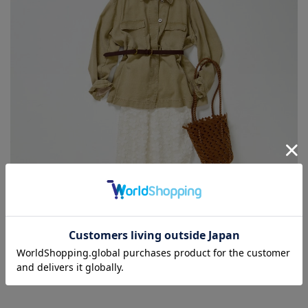
【martinique】NEW ARRIVAL Mar. vol.2