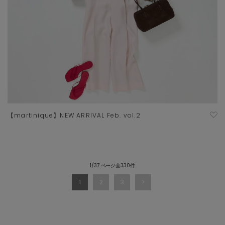
【martinique】NEW ARRIVAL Feb. vol.2
1/37 ページ全330件
1
2
3