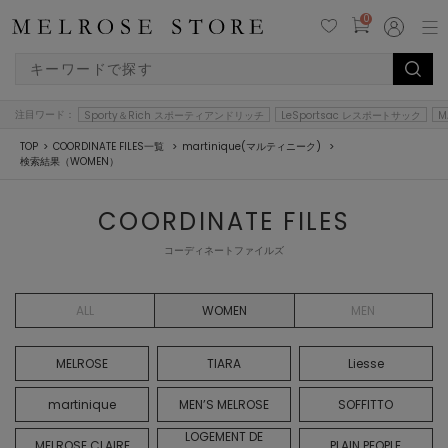
0
注目ワード：
Sporty＆Rich スポーティアンドリッチ
LeSportsac レスポートサック
M
TOP
COORDINATE FILES一覧
martinique(マルティニーク)
検索結果（WOMEN）
COORDINATE FILES
コーディネートファイルズ
ALL
WOMEN
MEN
MELROSE
TIARA
Liesse
martinique
MEN’S MELROSE
SOFFITTO
LOGEMENT DE
MELROSE CLAIRE
PLAIN PEOPLE