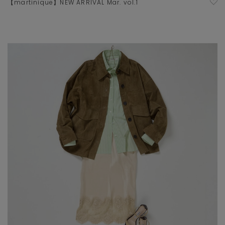
【martinique】NEW ARRIVAL Mar. vol.1