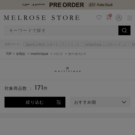
0
注目ワード：
Sporty＆Rich スポーティアンドリッチ
LeSportsac レスポートサック
M
TOP
全商品
martinique
パンツ
カーゴパンツ
171
対象商品数 ：
件
絞り込む
おすすめ順