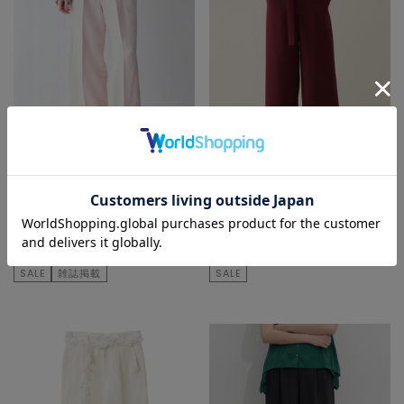
martinique
martinique
その他パンツ
その他パンツ
¥35,200
50
% OFF
¥30,800
70
% OFF
¥17,600
¥9,240
SALE
雑誌掲載
SALE