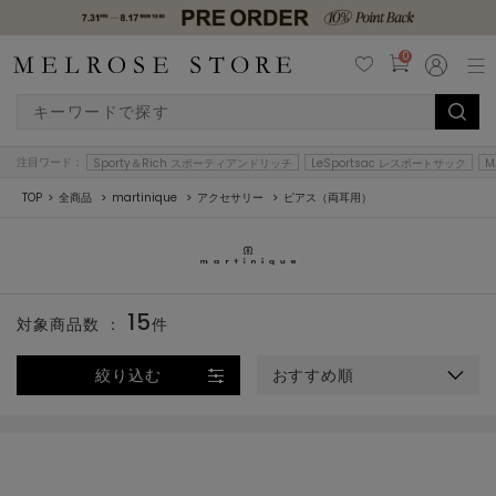
0
注目ワード：
Sporty＆Rich スポーティアンドリッチ
LeSportsac レスポートサック
M
TOP
全商品
martinique
アクセサリー
ピアス（両耳用）
15
対象商品数 ：
件
絞り込む
おすすめ順