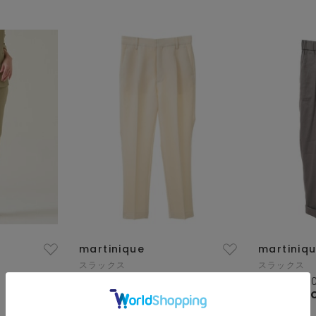
martinique
martiniq
スラックス
スラックス
¥59,400
50
% OFF
¥23,100
3
¥29,700
¥16,170
S
SALE
別注コラボ
SALE