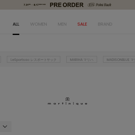
ALL
WOMEN
MEN
SALE
BRAND
LeSportsac レスポートサック
MARIHA マリハ
MADISONBLUE