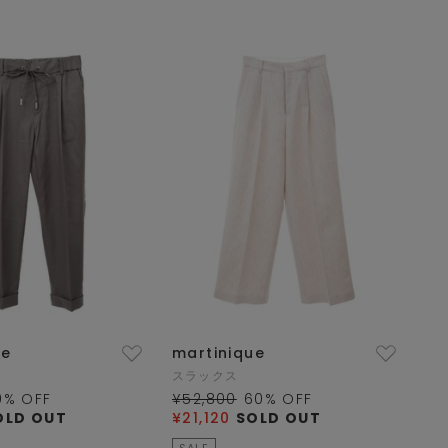
ue
martinique
スラックス
0
% OFF
¥52,800
60
% OFF
OLD OUT
¥21,120
SOLD OUT
SALE