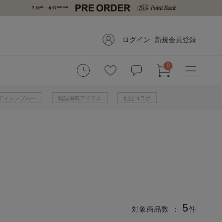
ログイン
新規会員登録
0
 マディソンブルー
雑誌掲載アイテム
別注コラボ
5
対象商品数 ：
件