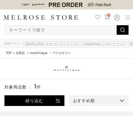
0
注目ワード：
Sporty＆Rich スポーティアンドリッチ
LeSportsac レスポートサック
M
TOP
全商品
martinique
アクセサリー
1
対象商品数 ：
件
絞り込む
おすすめ順