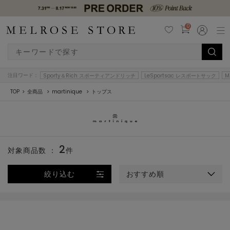
0
注目ワード：
Sporty＆Rich スポーティアンドリッチ
LeSportsac レスポートサック
M
TOP
全商品
martinique
トップス
2
対象商品数 ：
件
絞り込む
おすすめ順