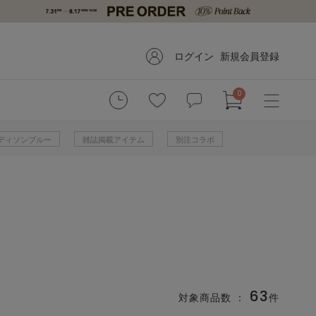
ログイン
新規会員登録
0
 マディソンブルー
雑誌掲載アイテム
別注コラボ
63
対象商品数 ：
件