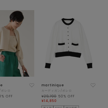
ue
martinique
/ボレロ
カーディガン/ボレロ
0
% OFF
¥29,700
50
% OFF
¥14,850
再入荷
SALE
雑誌掲載