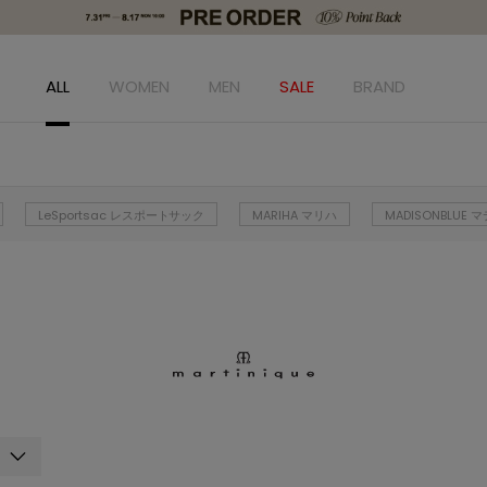
ALL
WOMEN
MEN
SALE
BRAND
LeSportsac レスポートサック
MARIHA マリハ
MADISONBLUE