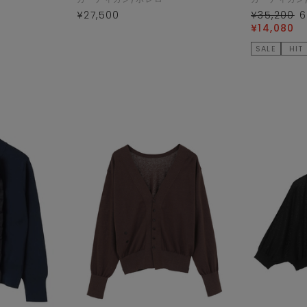
¥27,500
¥35,200
6
¥14,080
SALE
HIT