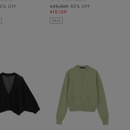
0
% OFF
¥25,300
60
% OFF
¥10,120
SALE