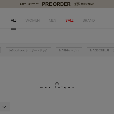
ALL
WOMEN
MEN
SALE
BRAND
LeSportsac レスポートサック
MARIHA マリハ
MADISONBLUE