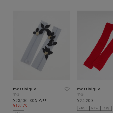
martinique
martinique
手袋
手袋
¥23,100
30
% OFF
¥24,200
¥16,170
×10pt
NEW
予約
SALE