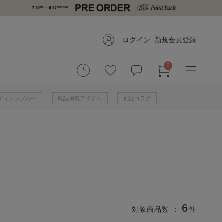
ログイン
新規会員登録
0
 マディソンブルー
雑誌掲載アイテム
別注コラボ
6
対象商品数 ：
件