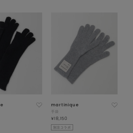
ue
martinique
手袋
¥18,150
別注コラボ