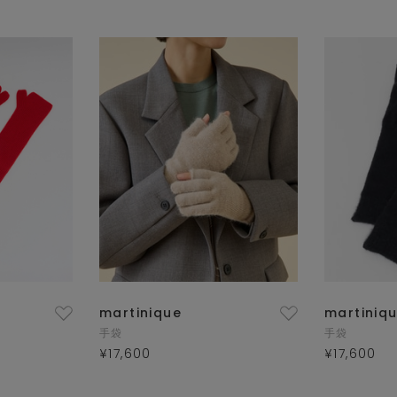
martinique
martiniq
手袋
手袋
¥17,600
¥17,600