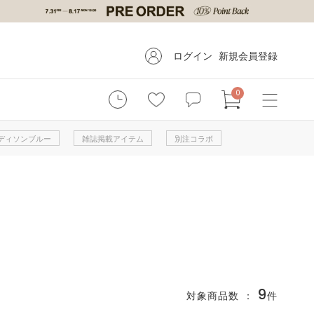
ログイン
新規会員登録
0
 マディソンブルー
雑誌掲載アイテム
別注コラボ
9
対象商品数 ：
件