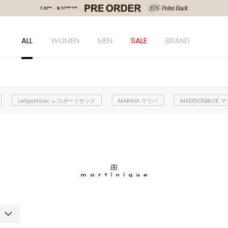
ALL
WOMEN
MEN
SALE
BRAND
LeSportsac レスポートサック
MARIHA マリハ
MADISONBLUE