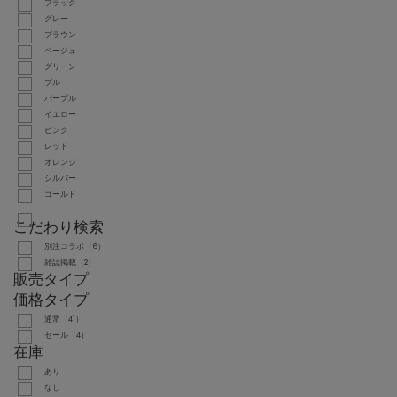
ブラック
グレー
ブラウン
ベージュ
グリーン
ブルー
パープル
イエロー
ピンク
レッド
オレンジ
シルバー
ゴールド
こだわり検索
別注コラボ（6）
雑誌掲載（2）
販売タイプ
価格タイプ
通常（41）
セール（4）
在庫
あり
なし