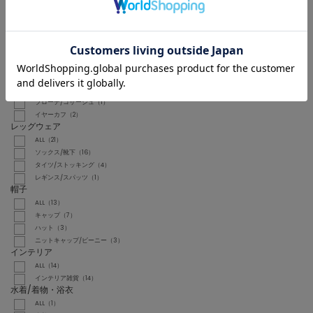
アクセサリー
ALL（65）
ネックレス（31）
リング（9）
ピアス（両耳用）（15）
ピアス（片耳用）（2）
イヤリング（1）
ブレスレット（4）
ブローチ/コサージュ（1）
イヤーカフ（2）
レッグウェア
ALL（21）
ソックス/靴下（16）
タイツ/ストッキング（4）
レギンス/スパッツ（1）
帽子
ALL（13）
キャップ（7）
ハット（3）
ニットキャップ/ビーニー（3）
インテリア
ALL（14）
インテリア雑貨（14）
水着/着物・浴衣
ALL（1）