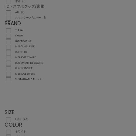
水着（1）
PC・スマホグッズ/家電
ALL（2）
スマホケース/カバー（2）
BRAND
TIARA
Liesse
martinique
MEN'S MELROSE
SOFFITTO
MELROSE CLAIRE
LOGEMENT DE CLAIRE
PLAIN PEOPLE
MELROSE Select
SUSTAINABLE THINK.
SIZE
FREE（45）
COLOR
ホワイト