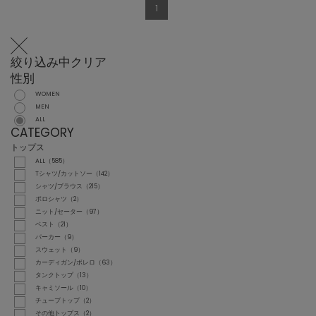
1
絞り込み中
クリア
性別
WOMEN
MEN
ALL
CATEGORY
トップス
ALL（585）
Tシャツ/カットソー（142）
シャツ/ブラウス（215）
ポロシャツ（2）
ニット/セーター（97）
ベスト（21）
パーカー（9）
スウェット（9）
カーディガン/ボレロ（63）
タンクトップ（13）
キャミソール（10）
チューブトップ（2）
その他トップス（2）