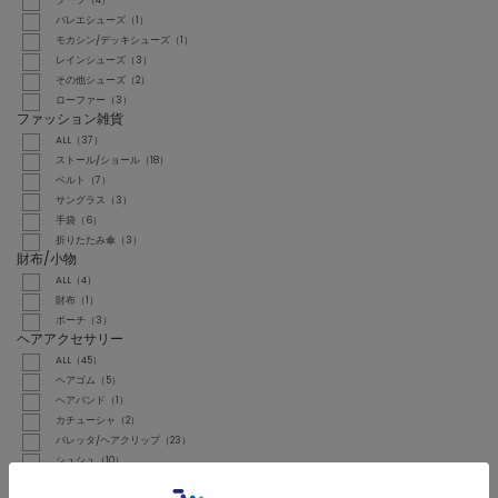
ブーツ（4）
バレエシューズ（1）
モカシン/デッキシューズ（1）
レインシューズ（3）
その他シューズ（2）
ローファー（3）
ファッション雑貨
ALL（37）
ストール/ショール（18）
ベルト（7）
サングラス（3）
手袋（6）
折りたたみ傘（3）
財布/小物
ALL（4）
財布（1）
ポーチ（3）
ヘアアクセサリー
ALL（45）
ヘアゴム（5）
ヘアバンド（1）
カチューシャ（2）
バレッタ/ヘアクリップ（23）
シュシュ（10）
ヘアピン（4）