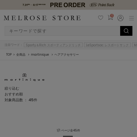
0
注目ワード：
Sporty＆Rich スポーティアンドリッチ
LeSportsac レスポートサック
M
TOP
全商品
martinique
ヘアアクセサリー
絞り込む
おすすめ順
対象商品数 ：
45
件
1/1 ページ全45件