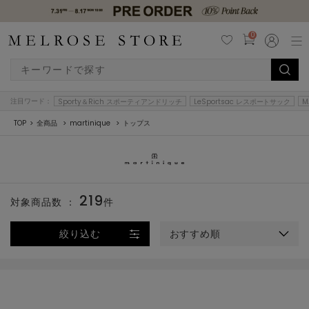
0
注目ワード：
Sporty＆Rich スポーティアンドリッチ
LeSportsac レスポートサック
M
TOP
全商品
martinique
トップス
219
対象商品数 ：
件
絞り込む
おすすめ順