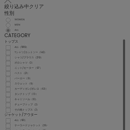
絞り込み中
クリア
性別
WOMEN
MEN
ALL
CATEGORY
トップス
ALL（589）
Tシャツ/カットソー（142）
シャツ/ブラウス（219）
ポロシャツ（2）
ニット/セーター（97）
ベスト（21）
パーカー（9）
スウェット（9）
カーディガン/ボレロ（63）
タンクトップ（13）
キャミソール（10）
チューブトップ（2）
その他トップス（2）
ジャケット/アウター
ALL（90）
テーラードジャケット（26）