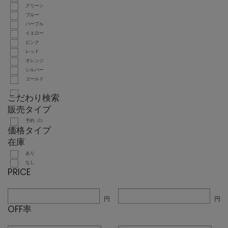
グリーン
ブルー
パープル
イエロー
ピンク
レッド
オレンジ
シルバー
ゴールド
こだわり検索
販売タイプ
予約（1）
価格タイプ
在庫
あり
なし
PRICE
円
円
OFF率