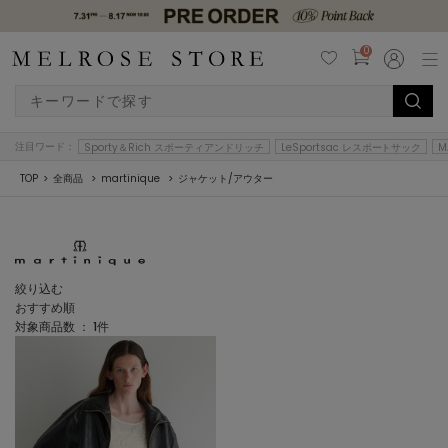
0
注目ワード：
Sporty＆Rich スポーティアンドリッチ
LeSportsac レスポートサック
M
TOP
全商品
martinique
ジャケット/アウター
絞り込む
おすすめ順
対象商品数 ：
1
件