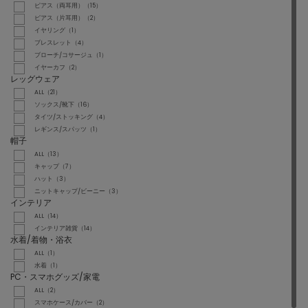
ピアス（両耳用）（15）
ピアス（片耳用）（2）
イヤリング（1）
ブレスレット（4）
ブローチ/コサージュ（1）
イヤーカフ（2）
レッグウェア
ALL（21）
ソックス/靴下（16）
タイツ/ストッキング（4）
レギンス/スパッツ（1）
帽子
ALL（13）
キャップ（7）
ハット（3）
ニットキャップ/ビーニー（3）
インテリア
ALL（14）
インテリア雑貨（14）
水着/着物・浴衣
ALL（1）
水着（1）
PC・スマホグッズ/家電
ALL（2）
スマホケース/カバー（2）