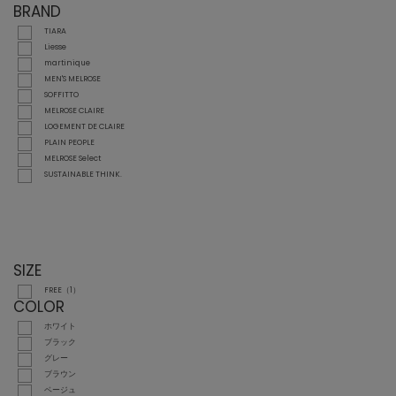
BRAND
TIARA
Liesse
martinique
MEN'S MELROSE
SOFFITTO
MELROSE CLAIRE
LOGEMENT DE CLAIRE
PLAIN PEOPLE
MELROSE Select
SUSTAINABLE THINK.
SIZE
FREE（1）
COLOR
ホワイト
ブラック
グレー
ブラウン
ベージュ