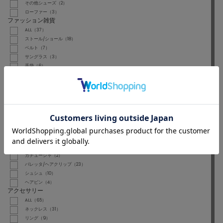
その他シューズ（2）
ローファー（3）
ファッション雑貨
ALL（37）
ストール/ショール（18）
ベルト（7）
サングラス（3）
手袋（6）
折りたたみ傘（3）
財布/小物
ALL（4）
財布（1）
ポーチ（3）
ヘアアクセサリー
ALL（45）
ヘアゴム（5）
ヘアバンド（1）
カチューシャ（2）
バレッタ/ヘアクリップ（23）
シュシュ（10）
ヘアピン（4）
アクセサリー
ALL（65）
ネックレス（31）
リング（9）