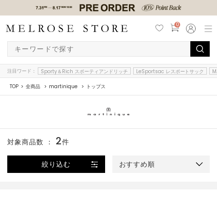
0
注目ワード：
Sporty＆Rich スポーティアンドリッチ
LeSportsac レスポートサック
M
TOP
全商品
martinique
トップス
2
対象商品数 ：
件
絞り込む
おすすめ順