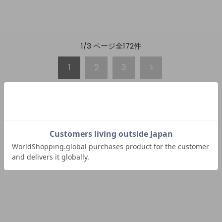
1/3 ページ全172件
1
2
3