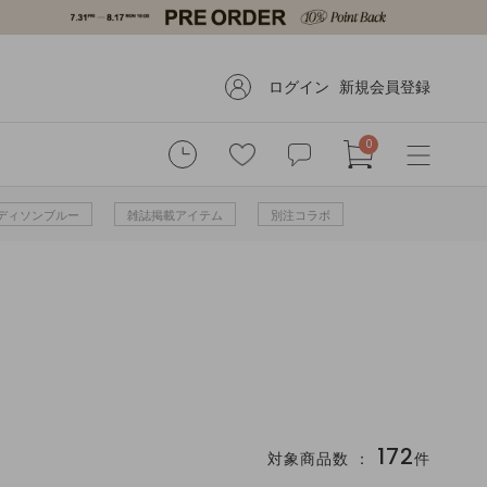
ログイン
新規会員登録
0
 マディソンブルー
雑誌掲載アイテム
別注コラボ
172
対象商品数 ：
件