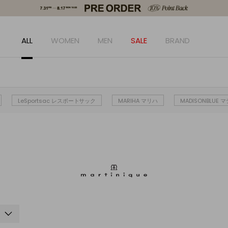
ALL
WOMEN
MEN
SALE
BRAND
LeSportsac レスポートサック
MARIHA マリハ
MADISONBLUE