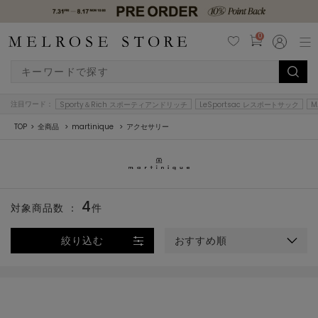
0
注目ワード：
Sporty＆Rich スポーティアンドリッチ
LeSportsac レスポートサック
M
TOP
全商品
martinique
アクセサリー
4
対象商品数 ：
件
絞り込む
おすすめ順