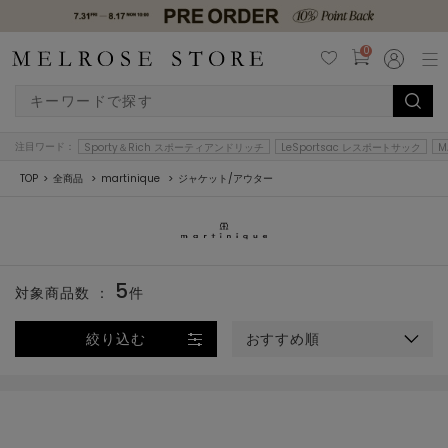
0
注目ワード：
Sporty＆Rich スポーティアンドリッチ
LeSportsac レスポートサック
M
TOP
全商品
martinique
ジャケット/アウター
5
対象商品数 ：
件
絞り込む
おすすめ順