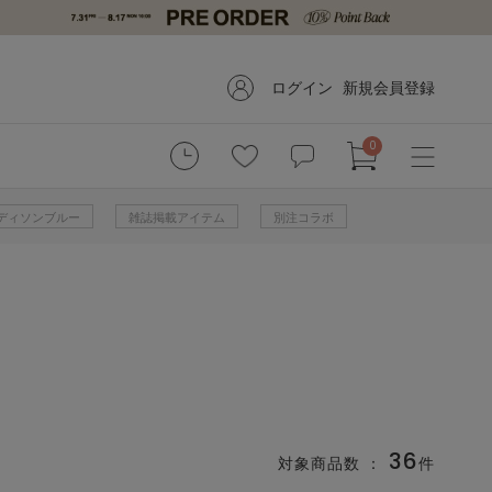
ログイン
新規会員登録
0
 マディソンブルー
雑誌掲載アイテム
別注コラボ
36
対象商品数 ：
件