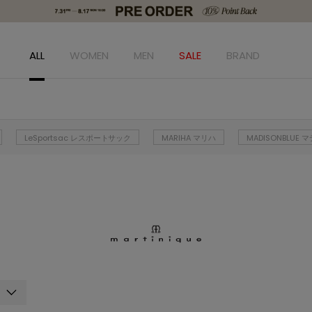
ALL
WOMEN
MEN
SALE
BRAND
LeSportsac レスポートサック
MARIHA マリハ
MADISONBLUE