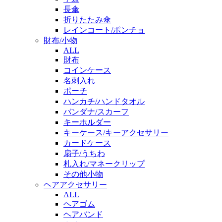
長傘
折りたたみ傘
レインコート/ポンチョ
財布/小物
ALL
財布
コインケース
名刺入れ
ポーチ
ハンカチ/ハンドタオル
バンダナ/スカーフ
キーホルダー
キーケース/キーアクセサリー
カードケース
扇子/うちわ
札入れ/マネークリップ
その他小物
ヘアアクセサリー
ALL
ヘアゴム
ヘアバンド