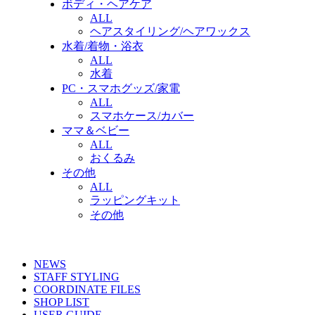
ボディ・ヘアケア
ALL
ヘアスタイリング/ヘアワックス
水着/着物・浴衣
ALL
水着
PC・スマホグッズ/家電
ALL
スマホケース/カバー
ママ＆ベビー
ALL
おくるみ
その他
ALL
ラッピングキット
その他
NEWS
STAFF STYLING
COORDINATE FILES
SHOP LIST
USER GUIDE