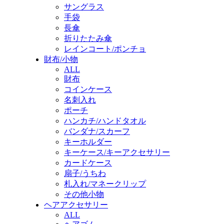
サングラス
手袋
長傘
折りたたみ傘
レインコート/ポンチョ
財布/小物
ALL
財布
コインケース
名刺入れ
ポーチ
ハンカチ/ハンドタオル
バンダナ/スカーフ
キーホルダー
キーケース/キーアクセサリー
カードケース
扇子/うちわ
札入れ/マネークリップ
その他小物
ヘアアクセサリー
ALL