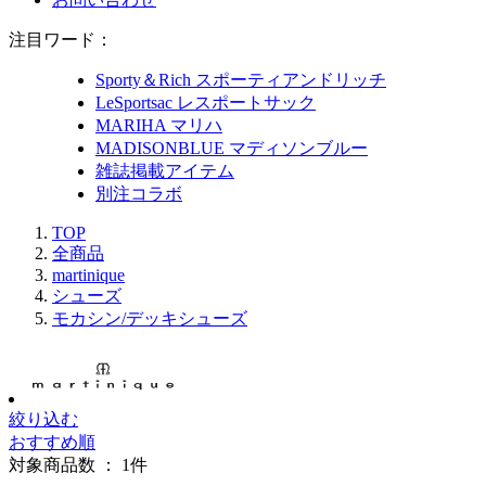
注目ワード：
Sporty＆Rich スポーティアンドリッチ
LeSportsac レスポートサック
MARIHA マリハ
MADISONBLUE マディソンブルー
雑誌掲載アイテム
別注コラボ
TOP
全商品
martinique
シューズ
モカシン/デッキシューズ
絞り込む
おすすめ順
対象商品数 ：
1
件