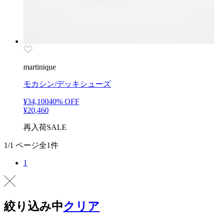
martinique
モカシン/デッキシューズ
¥34,100
40
% OFF
¥20,460
再入荷
SALE
1/1 ページ全1件
1
絞り込み中
クリア