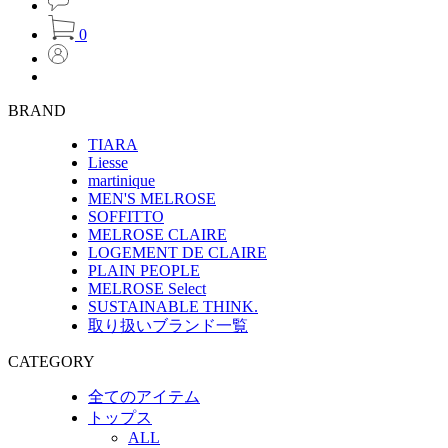
0
BRAND
TIARA
Liesse
martinique
MEN'S MELROSE
SOFFITTO
MELROSE CLAIRE
LOGEMENT DE CLAIRE
PLAIN PEOPLE
MELROSE Select
SUSTAINABLE THINK.
取り扱いブランド一覧
CATEGORY
全てのアイテム
トップス
ALL