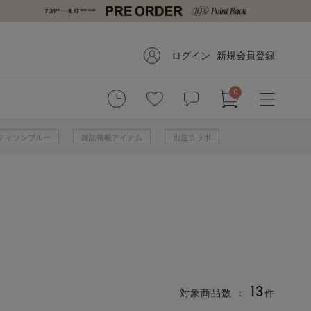
ログイン
新規会員登録
0
 マディソンブルー
雑誌掲載アイテム
別注コラボ
13
対象商品数 ：
件