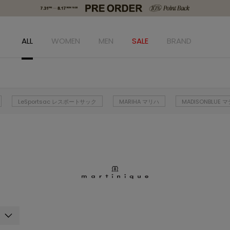
ALL
WOMEN
MEN
SALE
BRAND
LeSportsac レスポートサック
MARIHA マリハ
MADISONBLUE