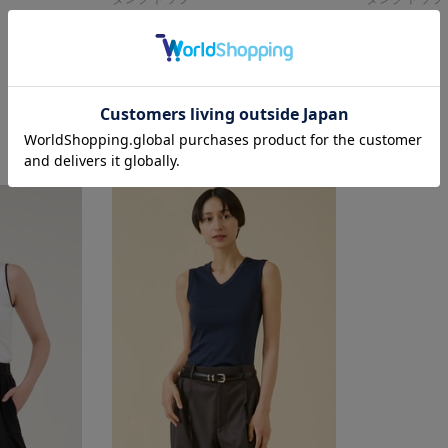
¥12,100
¥17,600
再入荷
別注コラボ