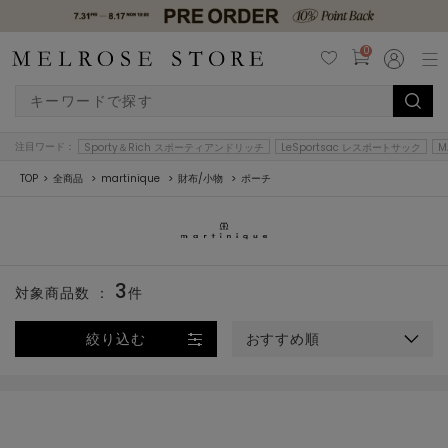
0
注目ワード：
Sporty＆Rich スポーティアンドリッチ
LeSportsac レスポートサック
M
TOP
全商品
martinique
財布/小物
ポーチ
3
対象商品数 ：
件
絞り込む
おすすめ順