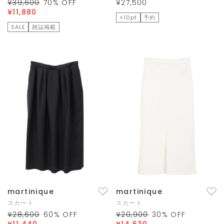
¥39,600
70
% OFF
¥27,500
¥11,880
×10pt
予約
SALE
雑誌掲載
martinique
martinique
スカート
スカート
¥28,600
60
% OFF
¥20,900
30
% OFF
¥11,440
¥14,630