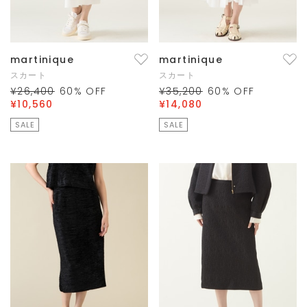
martinique
martinique
スカート
スカート
¥26,400
60
% OFF
¥35,200
60
% OFF
¥10,560
¥14,080
SALE
SALE