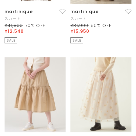
martinique
martinique
スカート
スカート
¥41,800
70
% OFF
¥31,900
50
% OFF
¥12,540
¥15,950
SALE
SALE