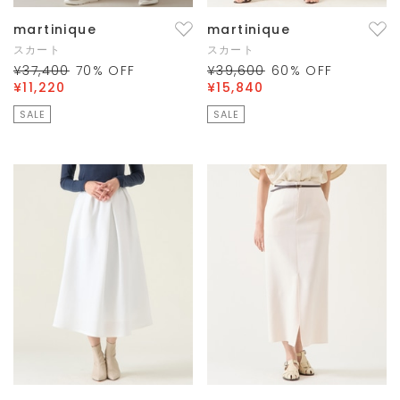
martinique
martinique
スカート
スカート
¥37,400
70
% OFF
¥39,600
60
% OFF
¥11,220
¥15,840
SALE
SALE