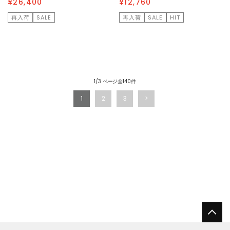
¥26,400
¥12,760
再入荷
SALE
再入荷
SALE
HIT
1/3 ページ全140件
1
2
3