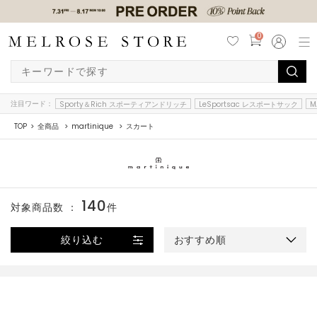
0
注目ワード：
Sporty＆Rich スポーティアンドリッチ
LeSportsac レスポートサック
M
TOP
全商品
martinique
スカート
140
対象商品数 ：
件
絞り込む
おすすめ順