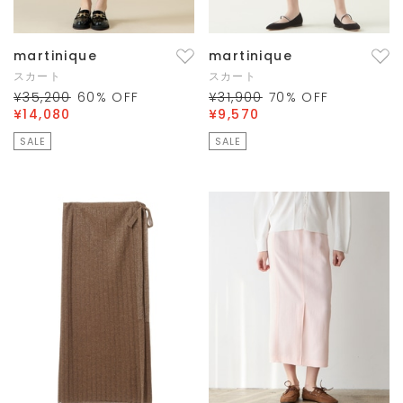
martinique
martinique
スカート
スカート
¥35,200
60
% OFF
¥31,900
70
% OFF
¥14,080
¥9,570
SALE
SALE