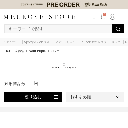
0
注目ワード：
Sporty＆Rich スポーティアンドリッチ
LeSportsac レスポートサック
M
TOP
全商品
martinique
バッグ
1
対象商品数 ：
件
絞り込む
おすすめ順