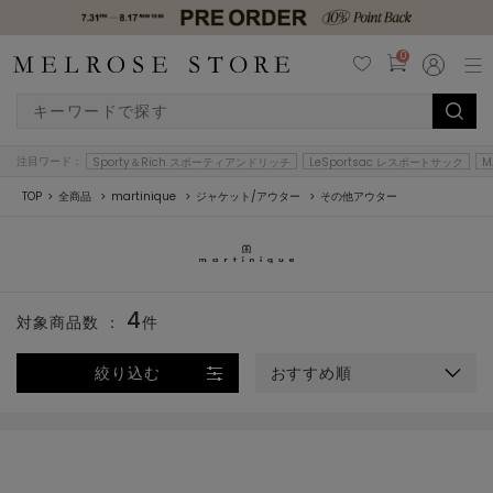
0
注目ワード：
Sporty＆Rich スポーティアンドリッチ
LeSportsac レスポートサック
M
TOP
全商品
martinique
ジャケット/アウター
その他アウター
4
対象商品数 ：
件
絞り込む
おすすめ順