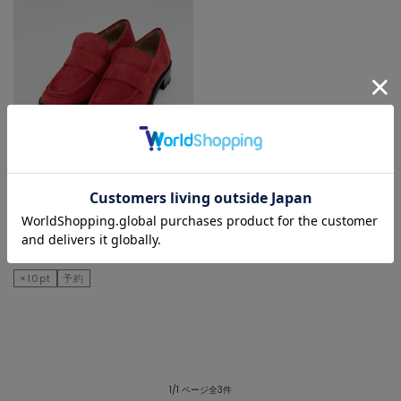
martinique
ローファー
¥46,200
×10pt
予約
1/1 ページ全3件