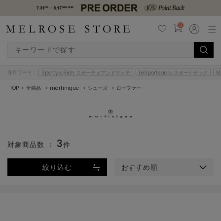
0
注目ワード：
Sporty＆Rich スポーティアンドリッチ
LeSportsac レスポートサック
M
TOP
全商品
martinique
シューズ
ローファー
3
対象商品数 ：
件
絞り込む
おすすめ順