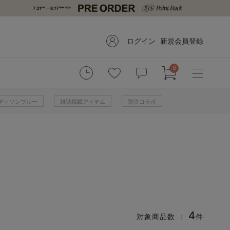
ログイン
新規会員登録
0
 マディソンブルー
雑誌掲載アイテム
別注コラボ
4
対象商品数 ：
件