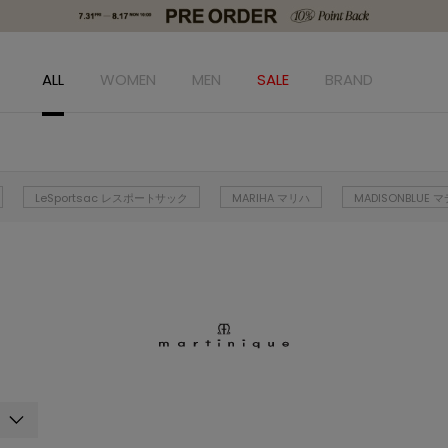
ALL
WOMEN
MEN
SALE
BRAND
LeSportsac レスポートサック
MARIHA マリハ
MADISONBLUE