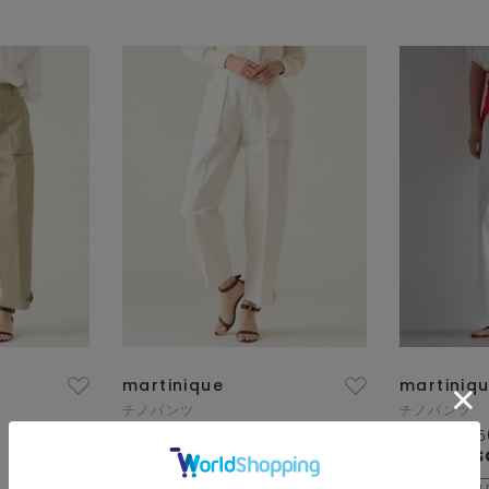
martinique
martiniq
チノパンツ
チノパンツ
¥29,700
60
% OFF
¥27,500
5
¥11,880
¥13,750
S
SALE
再入荷
SAL