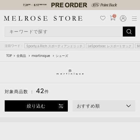
0
注目ワード：
Sporty＆Rich スポーティアンドリッチ
LeSportsac レスポートサック
M
TOP
全商品
martinique
シューズ
42
対象商品数 ：
件
絞り込む
おすすめ順