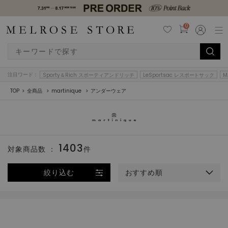
0
注目ワード：
Sporty＆Rich スポーティアンドリッチ
LeSportsac レスポートサック
M
TOP
全商品
martinique
アンダーウェア
1403
対象商品数 ：
件
絞り込む
おすすめ順