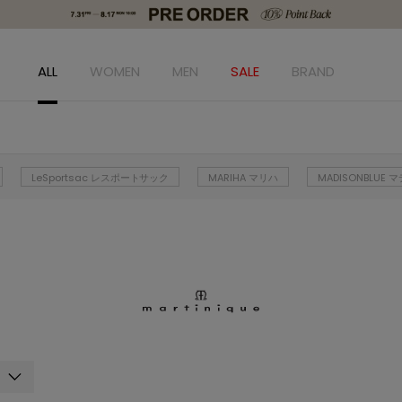
ALL
WOMEN
MEN
SALE
BRAND
LeSportsac レスポートサック
MARIHA マリハ
MADISONBLUE