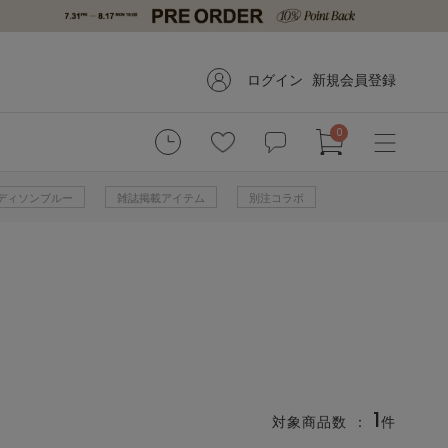
ログイン
新規会員登録
0
 マディソンブルー
雑誌掲載アイテム
別注コラボ
1
対象商品数 ：
件