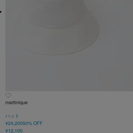
martinique
ハット
¥24,200
50
% OFF
¥12,100