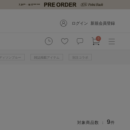
ログイン
新規会員登録
0
 マディソンブルー
雑誌掲載アイテム
別注コラボ
9
対象商品数 ：
件