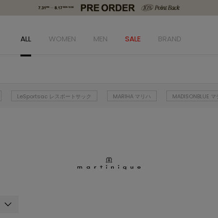
ALL
WOMEN
MEN
SALE
BRAND
LeSportsac レスポートサック
MARIHA マリハ
MADISONBLUE