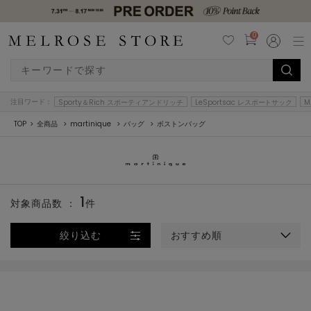
0
注目ワード：
Sporty＆Rich スポーティアンドリッチ
LeSportsac レスポートサック
M
TOP
全商品
martinique
バッグ
ボストンバッグ
1
対象商品数 ：
件
絞り込む
おすすめ順