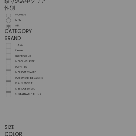
絞り込み中
クリア
性別
WOMEN
MEN
ALL
CATEGORY
BRAND
TIARA
Liesse
martinique
MEN'S MELROSE
SOFFITTO
MELROSE CLAIRE
LOGEMENT DE CLAIRE
PLAIN PEOPLE
MELROSE Select
SUSTAINABLE THINK.
SIZE
COLOR