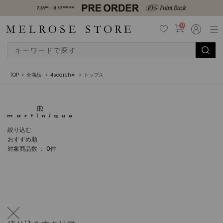
0
TOP
全商品
4search=
トップス
絞り込む
おすすめ順
対象商品数 ：
0
件