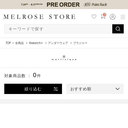
0
TOP
全商品
4search=
アンダーウェア
ブラジャー
0
対象商品数 ：
件
絞り込む
おすすめ順