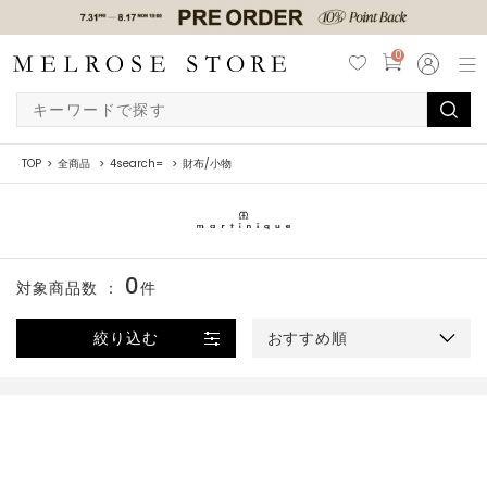
0
TOP
全商品
4search=
財布/小物
0
対象商品数 ：
件
絞り込む
おすすめ順