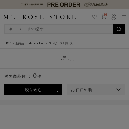
0
TOP
全商品
4search=
ワンピース/ドレス
0
対象商品数 ：
件
絞り込む
おすすめ順