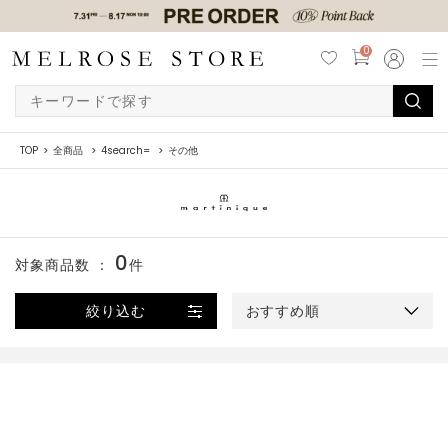
0
TOP
全商品
4search=
その他
0
対象商品数 ：
件
絞り込む
おすすめ順