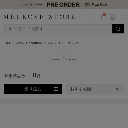
0
TOP
全商品
4search=
パンツ
カーゴパンツ
0
対象商品数 ：
件
絞り込む
おすすめ順