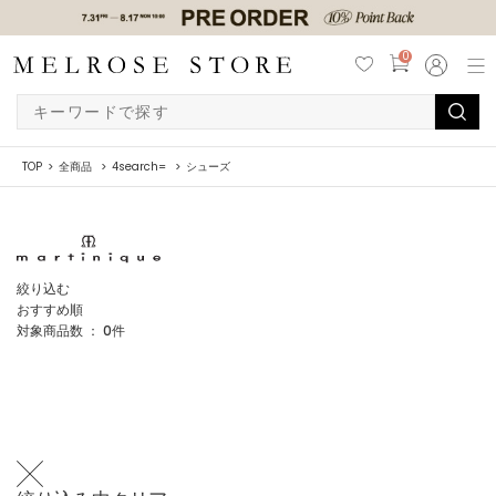
0
TOP
全商品
4search=
シューズ
絞り込む
おすすめ順
対象商品数 ：
0
件