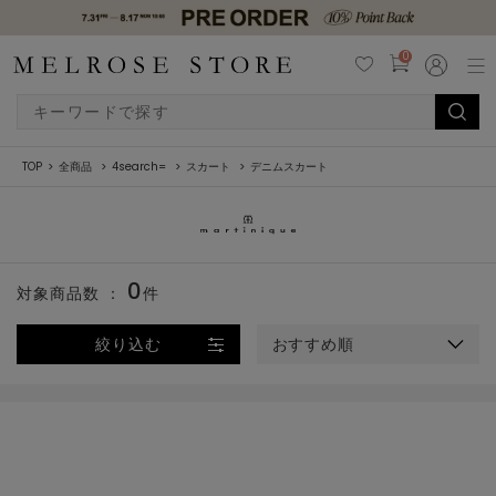
0
TOP
全商品
4search=
スカート
デニムスカート
0
対象商品数 ：
件
絞り込む
おすすめ順