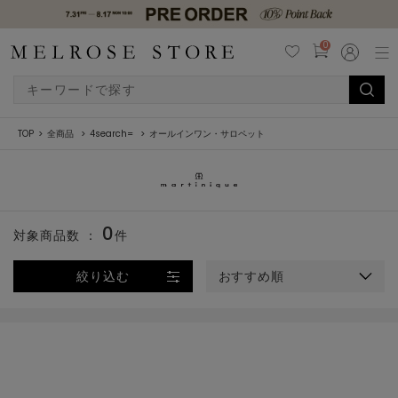
0
TOP
全商品
4search=
オールインワン・サロペット
0
対象商品数 ：
件
絞り込む
おすすめ順