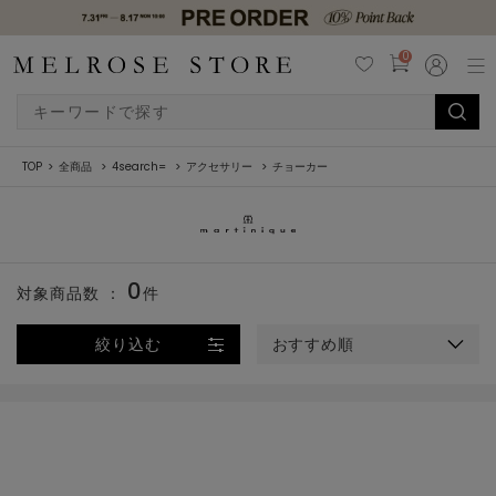
0
TOP
全商品
4search=
アクセサリー
チョーカー
0
対象商品数 ：
件
絞り込む
おすすめ順