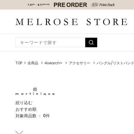
TOP
全商品
4search=
アクセサリー
バングル/リストバン
絞り込む
おすすめ順
対象商品数 ：
0
件