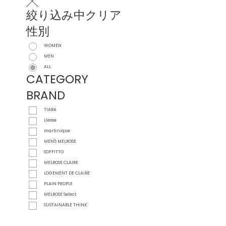
絞り込み中
クリア
性別
WOMEN
MEN
ALL
CATEGORY
BRAND
TIARA
Liesse
martinique
MEN'S MELROSE
SOFFITTO
MELROSE CLAIRE
LOGEMENT DE CLAIRE
PLAIN PEOPLE
MELROSE Select
SUSTAINABLE THINK.