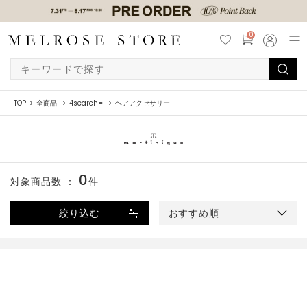
0
TOP
全商品
4search=
ヘアアクセサリー
0
対象商品数 ：
件
絞り込む
おすすめ順