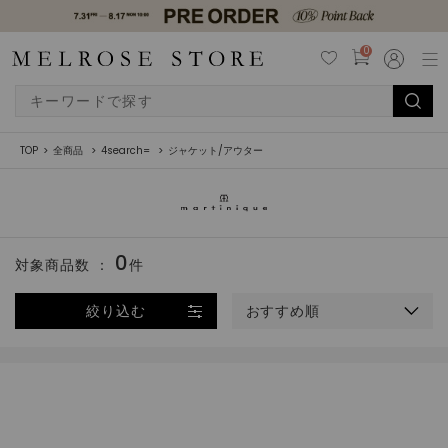
0
TOP
全商品
4search=
ジャケット/アウター
0
対象商品数 ：
件
絞り込む
おすすめ順