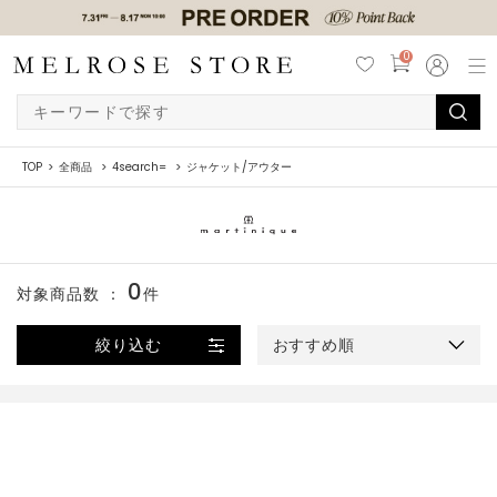
0
TOP
全商品
4search=
ジャケット/アウター
0
対象商品数 ：
件
絞り込む
おすすめ順