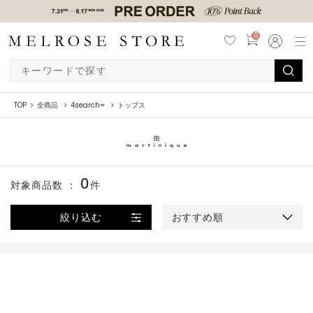
0
TOP
全商品
4search=
トップス
0
対象商品数 ：
件
絞り込む
おすすめ順