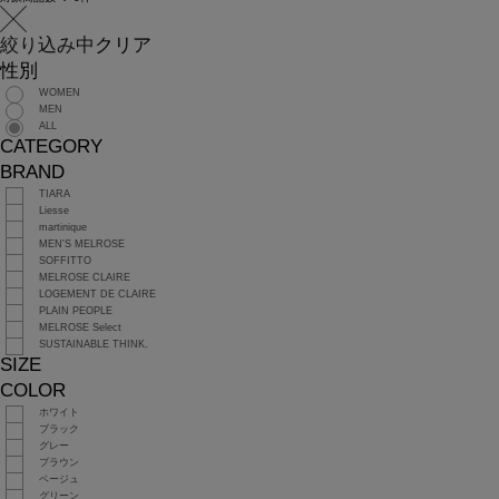
絞り込み中
クリア
性別
WOMEN
MEN
ALL
CATEGORY
BRAND
TIARA
Liesse
martinique
MEN'S MELROSE
SOFFITTO
MELROSE CLAIRE
LOGEMENT DE CLAIRE
PLAIN PEOPLE
MELROSE Select
SUSTAINABLE THINK.
SIZE
COLOR
ホワイト
ブラック
グレー
ブラウン
ベージュ
グリーン