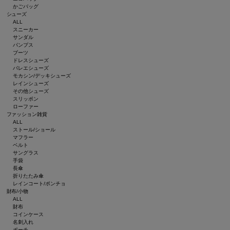
かごバッグ
シューズ
ALL
スニーカー
サンダル
パンプス
ブーツ
ドレスシューズ
バレエシューズ
モカシン/デッキシューズ
レインシューズ
その他シューズ
スリッポン
ローファー
ファッション雑貨
ALL
ストール/ショール
マフラー
ベルト
サングラス
手袋
長傘
折りたたみ傘
レインコート/ポンチョ
財布/小物
ALL
財布
コインケース
名刺入れ
ポーチ