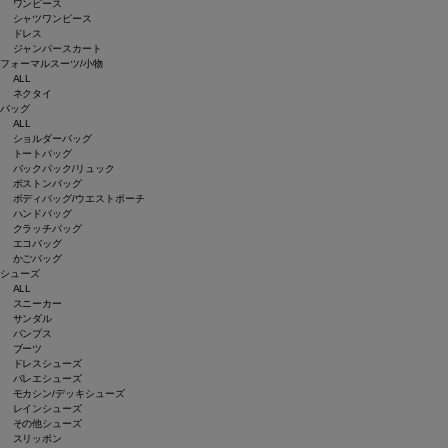
ワンピース
シャツワンピース
ドレス
ジャンパースカート
フォーマルスーツ/小物
ALL
ネクタイ
バッグ
ALL
ショルダーバッグ
トートバッグ
バックパック/リュック
ボストンバッグ
ボディバッグ/ウエストポーチ
ハンドバッグ
クラッチバッグ
エコバッグ
かごバッグ
シューズ
ALL
スニーカー
サンダル
パンプス
ブーツ
ドレスシューズ
バレエシューズ
モカシン/デッキシューズ
レインシューズ
その他シューズ
スリッポン