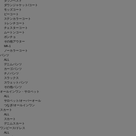
ダウンベスト
ダウンジャケット/コート
モッズコート
ピーコート
ステンカラーコート
トレンチコート
チェスターコート
ムートンコート
ポンチョ
その他アウター
MA-1
ノーカラーコート
パンツ
ALL
デニムパンツ
カーゴパンツ
チノパンツ
スラックス
スウェットパンツ
その他パンツ
オールインワン・サロペット
ALL
サロペット/オーバーオール
つなぎ/オールインワン
スカート
ALL
スカート
デニムスカート
ワンピース/ドレス
ALL