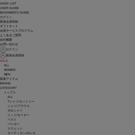
SHOP LIST
USER GUIDE
BEGINNER’S GUIDE
ログイン
新規会員登録
ギフトキット
会員サービスプログラム
よくあるご質問
会社概要
お問い合わせ
ログイン
新規会員登録
SALE
ALL
WOMEN
MEN
新着アイテム
BRAND
CATEGORY
トップス
ALL
Tシャツ/カットソー
シャツ/ブラウス
ポロシャツ
ニット/セーター
ベスト
パーカー
スウェット
カーディガン/ボレロ