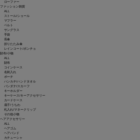
ローファー
ファッション雑貨
ALL
ストール/ショール
マフラー
ベルト
サングラス
手袋
長傘
折りたたみ傘
レインコート/ポンチョ
財布/小物
ALL
財布
コインケース
名刺入れ
ポーチ
ハンカチ/ハンドタオル
バンダナ/スカーフ
キーホルダー
キーケース/キーアクセサリー
カードケース
扇子/うちわ
札入れ/マネークリップ
その他小物
ヘアアクセサリー
ALL
ヘアゴム
ヘアバンド
カチューシャ