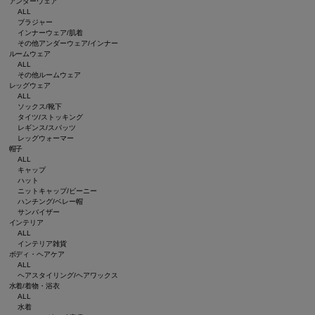
アンダーウェア
ALL
ブラジャー
インナーウェア/肌着
その他アンダーウェア/インナー
ルームウェア
ALL
その他ルームウェア
レッグウェア
ALL
ソックス/靴下
タイツ/ストッキング
レギンス/スパッツ
レッグウォーマー
帽子
ALL
キャップ
ハット
ニットキャップ/ビーニー
ハンチング/ベレー帽
サンバイザー
インテリア
ALL
インテリア雑貨
ボディ・ヘアケア
ALL
ヘアスタイリング/ヘアワックス
水着/着物・浴衣
ALL
水着