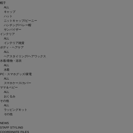
帽子
ALL
キャップ
ハット
ニットキャップ/ビーニー
ハンチング/ベレー帽
サンバイザー
インテリア
ALL
インテリア雑貨
ボディ・ヘアケア
ALL
ヘアスタイリング/ヘアワックス
水着/着物・浴衣
ALL
水着
PC・スマホグッズ/家電
ALL
スマホケース/カバー
ママ＆ベビー
ALL
おくるみ
その他
ALL
ラッピングキット
その他
NEWS
STAFF STYLING
COORDINATE FILES