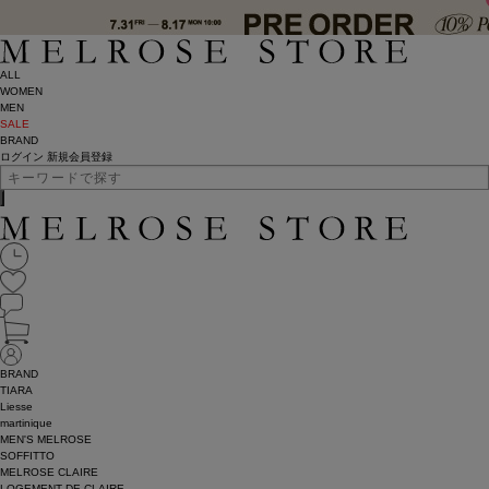
ALL
WOMEN
MEN
SALE
BRAND
ログイン
新規会員登録
BRAND
TIARA
Liesse
martinique
MEN'S MELROSE
SOFFITTO
MELROSE CLAIRE
LOGEMENT DE CLAIRE