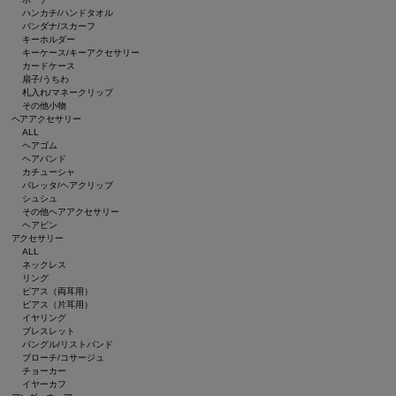
ハンカチ/ハンドタオル
バンダナ/スカーフ
キーホルダー
キーケース/キーアクセサリー
カードケース
扇子/うちわ
札入れ/マネークリップ
その他小物
ヘアアクセサリー
ALL
ヘアゴム
ヘアバンド
カチューシャ
バレッタ/ヘアクリップ
シュシュ
その他ヘアアクセサリー
ヘアピン
アクセサリー
ALL
ネックレス
リング
ピアス（両耳用）
ピアス（片耳用）
イヤリング
ブレスレット
バングル/リストバンド
ブローチ/コサージュ
チョーカー
イヤーカフ