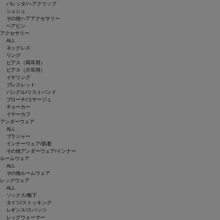
バレッタ/ヘアクリップ
シュシュ
その他ヘアアクセサリー
ヘアピン
アクセサリー
ALL
ネックレス
リング
ピアス（両耳用）
ピアス（片耳用）
イヤリング
ブレスレット
バングル/リストバンド
ブローチ/コサージュ
チョーカー
イヤーカフ
アンダーウェア
ALL
ブラジャー
インナーウェア/肌着
その他アンダーウェア/インナー
ルームウェア
ALL
その他ルームウェア
レッグウェア
ALL
ソックス/靴下
タイツ/ストッキング
レギンス/スパッツ
レッグウォーマー