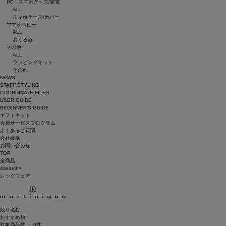
PC・スマホグッズ/家電
ALL
スマホケース/カバー
ママ＆ベビー
ALL
おくるみ
その他
ALL
ラッピングキット
その他
NEWS
STAFF STYLING
COORDINATE FILES
USER GUIDE
BEGINNER’S GUIDE
ギフトキット
会員サービスプログラム
よくあるご質問
会社概要
お問い合わせ
TOP
全商品
4search=
レッグウェア
絞り込む
おすすめ順
対象商品数 ：
0
件