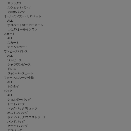
スラックス
スウェットパンツ
その他パンツ
オールインワン・サロペット
ALL
サロペット/オーバーオール
つなぎ/オールインワン
スカート
ALL
スカート
デニムスカート
ワンピース/ドレス
ALL
ワンピース
シャツワンピース
ドレス
ジャンパースカート
フォーマルスーツ/小物
ALL
ネクタイ
バッグ
ALL
ショルダーバッグ
トートバッグ
バックパック/リュック
ボストンバッグ
ボディバッグ/ウエストポーチ
ハンドバッグ
クラッチバッグ
エコバッグ