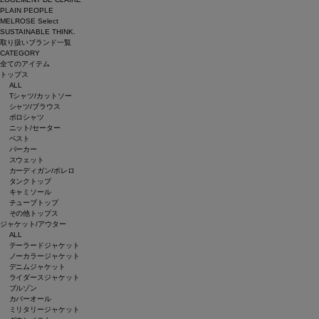
PLAIN PEOPLE
MELROSE Select
SUSTAINABLE THINK.
取り扱いブランド一覧
CATEGORY
全てのアイテム
トップス
ALL
Tシャツ/カットソー
シャツ/ブラウス
ポロシャツ
ニット/セーター
ベスト
パーカー
スウェット
カーディガン/ボレロ
タンクトップ
キャミソール
チューブトップ
その他トップス
ジャケット/アウター
ALL
テーラードジャケット
ノーカラージャケット
デニムジャケット
ライダースジャケット
ブルゾン
カバーオール
ミリタリージャケット