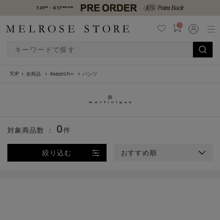
0
TOP
全商品
4search=
パンツ
0
対象商品数 ：
件
絞り込む
おすすめ順